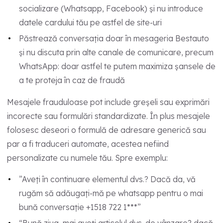
socializare (Whatsapp, Facebook) și nu introduce
datele cardului tău pe astfel de site-uri
Păstrează conversația doar în mesageria Bestauto
și nu discuta prin alte canale de comunicare, precum
WhatsApp: doar astfel te putem maximiza șansele de
a te proteja în caz de fraudă
Mesajele frauduloase pot include greșeli sau exprimări
incorecte sau formulări standardizate. În plus mesajele
folosesc deseori o formulă de adresare generică sau
par a fi traduceri automate, acestea nefiind
personalizate cu numele tău. Spre exemplu:
”Aveți în continuare elementul dvs.? Dacă da, vă
rugăm să adăugați-mă pe whatsapp pentru o mai
bună conversație +1518 722 1***”