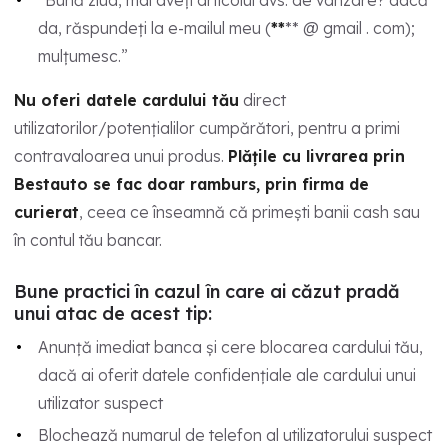
“Bună ziua, mai aveți articolul dvs. de vânzare? dacă
da, răspundeți la e-mailul meu (
**
** @ gmail . com);
mulțumesc.”
Nu oferi datele cardului tău
direct
utilizatorilor/potențialilor cumpărători, pentru a primi
contravaloarea unui produs.
Plățile cu livrarea prin
Bestauto se fac doar ramburs, prin firma de
curierat
, ceea ce înseamnă că primești banii cash sau
în contul tău bancar.
Bune practici în cazul în care ai căzut pradă
unui atac de acest tip:
Anunță imediat banca și cere blocarea cardului tău,
dacă ai oferit datele confidențiale ale cardului unui
utilizator suspect
Blochează numarul de telefon al utilizatorului suspect