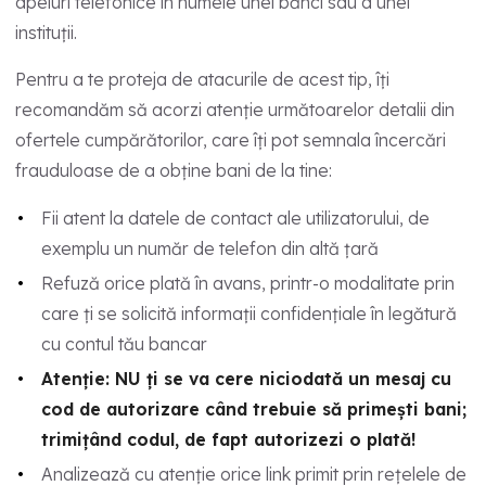
apeluri telefonice în numele unei bănci sau a unei
instituții.
Pentru a te proteja de atacurile de acest tip, îți
recomandăm să acorzi atenție următoarelor detalii din
ofertele cumpărătorilor, care îți pot semnala încercări
frauduloase de a obține bani de la tine:
Fii atent la datele de contact ale utilizatorului, de
exemplu un număr de telefon din altă țară
Refuză orice plată în avans, printr-o modalitate prin
care ți se solicită informații confidențiale în legătură
cu contul tău bancar
Atenție: NU ți se va cere niciodată un mesaj cu
cod de autorizare când trebuie să primești bani;
trimițând codul, de fapt autorizezi o plată!
Analizează cu atenție orice link primit prin rețelele de