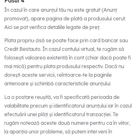
Pasul 4
În cazul în care anunțul tău nu este gratuit (Anunț
promovat), apare pagina de plată a produsului cerut.
Aici se pot verifica detaliile legate de preț.
Plata propriu-zisă se poate face prin card bancar sau
Credit Bestauto. În cazul contului virtual, te rugăm să
folosești valoarea existentă în cont (chiar dacă poate fi
mai mică) pentru plata produsului respectiv. Dacă nu
dorești aceste servicii, reîntoarce-te la paginile
anterioare și schimbă caracteristicile anunțului.
La o postare reușită, va fi specificată perioada de
valabilitate precum și identificatorul anunțului iar în cazul
efectuării unei plăți și identificatorul tranzacției. Te
rugăm notează aceste două numere pentru ca în viitor,
la apariția unor probleme, să putem interveni în